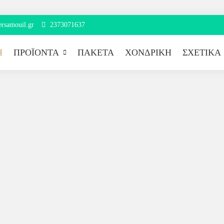
rsamouil.gr
2373071637
Ή
ΠΡΟΪΌΝΤΑ
ΠΑΚΈΤΑ
ΧΟΝΔΡΙΚΉ
ΣΧΕΤΙΚΆ